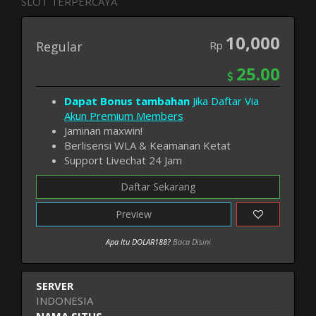
SLOT TERPERCAYA
10,000
Regular
Rp
25.00
Dapat Bonus tambahan
Jika Daftar Via
Akun Premium Members
Jaminan maxwin!
Berlisensi WLA & Keamanan Ketat
Support Livechat 24 Jam
Daftar Sekarang
Preview
Apa Itu DOLAR188?
Baca Disini
SERVER
INDONESIA